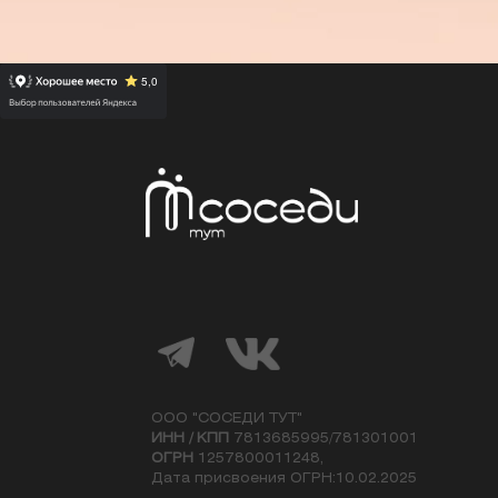
ООО "СОСЕДИ ТУТ"
ИНН / КПП
7813685995/781301001
ОГРН
1257800011248,
Дата присвоения ОГРН:10.02.2025