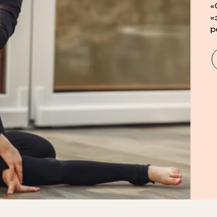
«
«
р