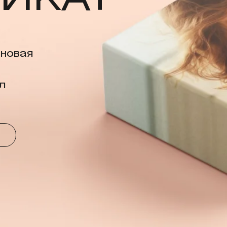
ИКАТ
 новая
л