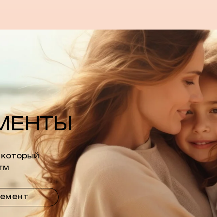
МЕНТЫ
 который
тм
немент