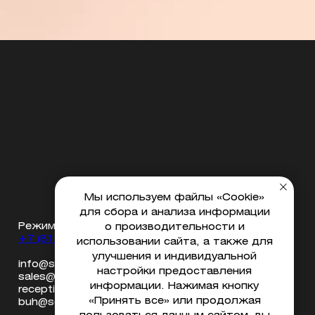
Мы используем файлы «Cookie»
для сбора и анализа информации
Режим работы с 7:00 до 23:00
о производительности и
+7 (812) 933 45 45
использовании сайта, а также для
улучшения и индивидуальной
info@sosediclub.ru - общая почта
настройки предоставления
sales@sosediclub.ru - отдел продаж
информации. Нажимая кнопку
reception@sosediclub.ru - ресепшен клуба
«Принять все» или продолжая
buh@sosediclub.ru - бухгалтерия