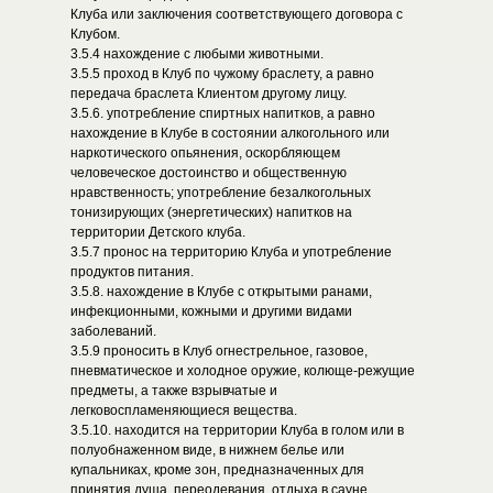
Клуба или заключения соответствующего договора с
Клубом.
3.5.4 нахождение с любыми животными.
3.5.5 проход в Клуб по чужому браслету, а равно
передача браслета Клиентом другому лицу.
3.5.6. употребление спиртных напитков, а равно
нахождение в Клубе в состоянии алкогольного или
наркотического опьянения, оскорбляющем
человеческое достоинство и общественную
нравственность; употребление безалкогольных
тонизирующих (энергетических) напитков на
территории Детского клуба.
3.5.7 пронос на территорию Клуба и употребление
продуктов питания.
3.5.8. нахождение в Клубе с открытыми ранами,
инфекционными, кожными и другими видами
заболеваний.
3.5.9 проносить в Клуб огнестрельное, газовое,
пневматическое и холодное оружие, колюще-режущие
предметы, а также взрывчатые и
легковоспламеняющиеся вещества.
3.5.10. находится на территории Клуба в голом или в
полуобнаженном виде, в нижнем белье или
купальниках, кроме зон, предназначенных для
принятия душа, переодевания, отдыха в сауне,