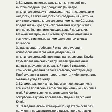
3.5.1 курить, использовать кальяны, употреблять
никотинсодержащую продукцию (пищевую
никотинсодержащую продукцию, никотинсодержащую
жидкость, а также жидкость без содержания никотина
или с его минимальным содержанием менее 0,1 мг/мл,
предназначенную для использования в устройствах
для потребления никотинсодержащей продукции,
включая электронные системы доставки никотина), в
том числе с использованием электронных и иных
приборов.
За нарушение требований о запрете курения,
использовании кальянов и употребления
никотинсодержащей продукции на территории Клуба,
Клуб вправе взыскать с нарушителя причиненный
данным нарушением реальный ущерб в размере
стоимости удаления запаха согласно действующему
Прейскуранту, а также приостановить, либо прекратить
оказание услуг Клиенту.
3.5.2 аморальное и антиобщественное поведение, в
том числе проявление агрессии, применение насилия в
любой форме к другим посетителям Клуба,
оскорбление других посетителей Клуба и персонала
Клуба.
3.5.3 ведение любой коммерческой деятельности без
получения предварительного письменного согласия