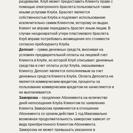
раздевалке. Клуб может предоставить Клиенту право с
помощью электронного браслета пользоваться также
иными услугами Клуба. Браслет является
собственностью Клуба и подлежит использованию
исключительно самим Клиентом, которому он выдан.
Клиент не вправе передавать браслет иным лицам. В
случае неоднократной утери пластикового браслета
Клуб вправе потребовать возмещения его стоимости
согласно прейскуранту Клуба.
Депозит
– сумма денежных средств, вносимая на
условиях предварительной оплаты на лицевой счет
Клиента в Клубе, из которой Клуб списывает денежные
средства в счет оплаты услуг Клуба, оказываемых
Клиенту. Депозит является пополняемым за счет
денежных средств Клиента Клуба. Оплата Депозита не
является коммерческим кредитом, проценты за
пользование коммерческим кредитом не начисляются и
не выплачиваются.
Заморозка
– продление Абонемента на количество
дней непосещения Клуба Клиентом по заявлению
Клиента Заморозка применяется в отношении
Абонемента со сроком действия 1 год.Максимально
возможная продолжительность заморозки зависит от
вида приобретенного Клиентом Абонемента.
Заморозка не может превышать указанное в