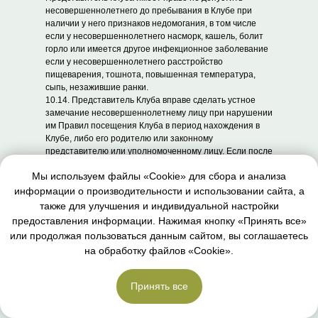
несовершеннолетнего до пребывания в Клубе при
наличии у него признаков недомогания, в том числе
если у несовершеннолетнего насморк, кашель, болит
горло или имеется другое инфекционное заболевание
если у несовершеннолетнего расстройство
пищеварения, тошнота, повышенная температура,
сыпь, незажившие ранки.
10.14. Представитель Клуба вправе сделать устное
замечание несовершеннолетнему лицу при нарушении
им Правил посещения Клуба в период нахождения в
Клубе, либо его родителю или законному
представителю или уполномоченному лицу. Если после
замечания несовершеннолетнее лицо продолжает
Мы используем файлы «Cookie» для сбора и анализа
нарушать Правила посещения Клуба, представитель
Клуба вправе приостановить или прекратить оказание
информации о производительности и использовании сайта, а
Услуг несовершеннолетнему, в связи с нарушением
также для улучшения и индивидуальной настройки
Правил Клуба, уведомив родителя, законного
предоставления информации. Нажимая кнопку «Принять все»
представителя или уполномоченное лицо.
или продолжая пользоваться данным сайтом, вы соглашаетесь
10.15. Уполномоченные лица, не являющиеся
на обработку файлов «Cookie».
Клиентами Клуба, не вправе пользоваться услугами,
помещениями и оборудованием Клуба, и при ожидании
ребенка во время его нахождения в детской комнате
Принять все
Клуба с представителем Клуба, либо на групповых
посетить клуб
занятиях или индивидуальных занятиях с
инструктором или тренером не вправе находиться в