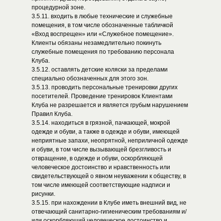
процедурной зоне.
3.5.11. входить в любые технические и служебные
помещения, в том числе обозначенные табличкой
«Вход воспрещен» или «Служебное помещение».
Клиенты обязаны незамедлительно покинуть
служебные помещения по требованию персонала
Клуба.
3.5.12. оставлять детские коляски за пределами
специально обозначенных для этого зон.
3.5.13. проводить персональные тренировки других
посетителей. Проведение тренировок Клиентами
Клуба не разрешается и является грубым нарушением
Правил Клуба.
3.5.14. находиться в грязной, пачкающей, мокрой
одежде и обуви, а также в одежде и обуви, имеющей
неприятные запахи, неопрятной, неприличной одежде
и обуви, в том числе вызывающей брезгливость и
отвращение, в одежде и обуви, оскорбляющей
человеческое достоинство и нравственность или
свидетельствующей о явном неуважении к обществу, в
том числе имеющей соответствующие надписи и
рисунки.
3.5.15. при нахождении в Клубе иметь внешний вид, не
отвечающий санитарно-гигиеническим требованиям и/
или оскорбляющий человеческое достоинство и