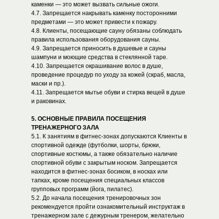
каменки — это может вызвать сильные ожоги.
4.7. Запрещается накрывать каменку посторонними
предметами — это может привести к пожару.
4.8. Клиенты, посещающие сауну обязаны соблюдать
правила использования оборудования сауны.
4.9. Запрещается приносить в душевые и сауны
шампуни и моющие средства в стеклянной таре.
4.10. Запрещается окрашивание волос в душе,
проведение процедур по уходу за кожей (скраб, масла,
маски и пр.).
4.11. Запрещается мытье обуви и стирка вещей в душе
и раковинах.
5. ОСНОВНЫЕ ПРАВИЛА ПОСЕЩЕНИЯ
ТРЕНАЖЕРНОГО ЗАЛА
5.1. К занятиям в фитнес-зонах допускаются Клиенты в
спортивной одежде (футболки, шорты, брюки,
спортивные костюмы, а также обязательно наличие
спортивной обуви с закрытым носком. Запрещается
находится в фитнес-зонах босиком, в носках или
тапках, кроме посещения специальных классов
групповых программ (йога, пилатес).
5.2. До начала посещения тренировочных зон
рекомендуется пройти ознакомительный инструктаж в
тренажерном зале с дежурным тренером, желательно