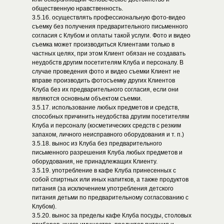
общественную нравственность.
3.5.16. осуществлять профессиональную фото-видео
съемку без получения предварительного письменного
согласия с Клубом и оплаты такой услуги. Фото и видео
съемка может производиться Клиентами только в
частных целях, при этом Клиент обязан не создавать
неудобств другим посетителям Клуба и персоналу. В
случае проведения фото и видео съемки Клиент не
вправе производить фотосъемку других Клиентов
Клуба без их предварительного согласия, если они
являются основным объектом съемки.
3.5.17. использование любых предметов и средств,
способных причинить неудобства другим посетителям
Клуба и персоналу (косметических средств с резким
запахом, личного неисправного оборудования и т. п.)
3.5.18. вынос из Клуба без предварительного
письменного разрешения Клуба любых предметов и
оборудования, не принадлежащих Клиенту.
3.5.19. употребление в кафе Клуба принесенных с
собой спиртных или иных напитков, а также продуктов
питания (за исключением употребления детского
питания детьми по предварительному согласованию с
Клубом).
3.5.20. вынос за пределы кафе Клуба посуды, столовых