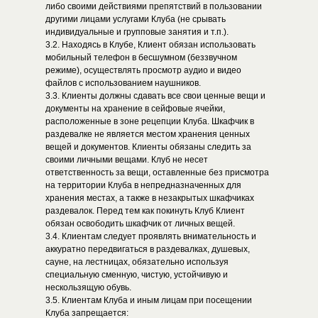
либо своими действиями препятствий в пользовании
другими лицами услугами Клуба (не срывать
индивидуальные и групповые занятия и т.п.).
3.2. Находясь в Клубе, Клиент обязан использовать
мобильный телефон в бесшумном (беззвучном
режиме), осуществлять просмотр аудио и видео
файлов с использованием наушников.
3.3. Клиенты должны сдавать все свои ценные вещи и
документы на хранение в сейфовые ячейки,
расположенные в зоне рецепции Клуба. Шкафчик в
раздевалке не является местом хранения ценных
вещей и документов. Клиенты обязаны следить за
своими личными вещами. Клуб не несет
ответственность за вещи, оставленные без присмотра
на территории Клуба в непредназначенных для
хранения местах, а также в незакрытых шкафчиках
раздевалок. Перед тем как покинуть Клуб Клиент
обязан освободить шкафчик от личных вещей.
3.4. Клиентам следует проявлять внимательность и
аккуратно передвигаться в раздевалках, душевых,
сауне, на лестницах, обязательно используя
специальную сменную, чистую, устойчивую и
нескользящую обувь.
3.5. Клиентам Клуба и иным лицам при посещении
Клуба запрещается: