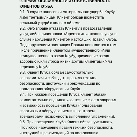
9. ПРАВА, ОБЯЗАННОСТИ И ОТВЕТСТВЕННОСТЬ
КЛИЕНТОВ КЛУБА
9.1. В случае нанесения материального ущерба Клубу,
либо третьим лицам, Клиент обязан возместить
реальный ущерб в полном объеме.
9.2. Клуб вправе отказать Клиенту в предоставлении
услуг, либо приостановить/прекратить оказание услуг в
случае нарушения Клиентом настоящих Правил Клуба.
Под нарушением настоящих Правил понимается в том
числе причинение Клиентом имущественного и/или
неимущественного вреда Клубу, причинение вреда
здоровью и/или угроза жизни другим Клиентам и/или
персоналу Клуба.
9.3. Клиент Клуба обязан самостоятельно
ознакомиться и соблюдать правила техники
безопасности, инструкции и рекомендации по
пользованию оборудования Клуба.
9.4. При каждом посещении Клуба Клиент обязан
самостоятельно оценивать состояние своего здоровья
и возможность посещения Клуба (пользования
спортивным оборудованием и инвентарем,
тренажерами, возможность выполнения упражнений).
9.5. При посещении Клуба Клиент обязан учитывать,
что любое нарушение правил техники безопасности,
инструкций и рекомендаций по пользованию