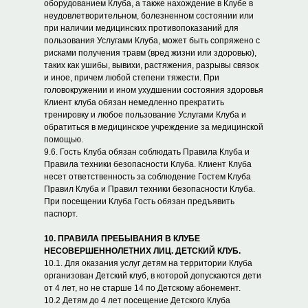
оборудованием Клуба, а также нахождение в Клубе в
неудовлетворительном, болезненном состоянии или
при наличии медицинских противопоказаний для
пользования Услугами Клуба, может быть сопряжено с
рисками получения травм (вред жизни или здоровью),
таких как ушибы, вывихи, растяжения, разрывы связок
и иное, причем любой степени тяжести. При
головокружении и ином ухудшении состояния здоровья
Клиент клуба обязан немедленно прекратить
тренировку и любое пользование Услугами Клуба и
обратиться в медицинское учреждение за медицинской
помощью.
9.6. Гость Клуба обязан соблюдать Правила Клуба и
Правила техники безопасности Клуба. Клиент Клуба
несет ответственность за соблюдение Гостем Клуба
Правил Клуба и Правил техники безопасности Клуба.
При посещении Клуба Гость обязан предъявить
паспорт.
10.
ПРАВИЛА ПРЕБЫВАНИЯ В КЛУБЕ
НЕСОВЕРШЕННОЛЕТНИХ ЛИЦ. ДЕТСКИЙ КЛУБ.
10.1. Для оказания услуг детям на территории Клуба
организован Детский клуб, в которой допускаются дети
от 4 лет, но не старше 14 по Детскому абонемент.
10.2 Детям до 4 лет посещение Детского Клуба