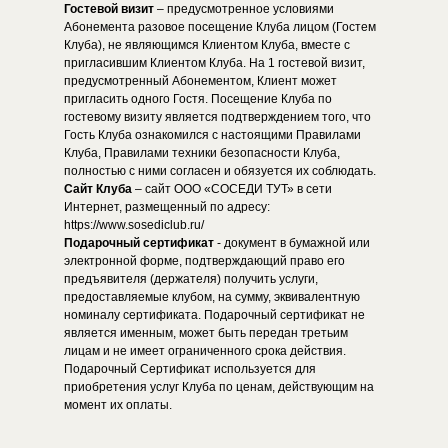
Гостевой визит
– предусмотренное условиями
Абонемента разовое посещение Клуба лицом (Гостем
Клуба), не являющимся Клиентом Клуба, вместе с
пригласившим Клиентом Клуба. На 1 гостевой визит,
предусмотренный Абонементом, Клиент может
пригласить одного Гостя. Посещение Клуба по
гостевому визиту является подтверждением того, что
Гость Клуба ознакомился с настоящими Правилами
Клуба, Правилами техники безопасности Клуба,
полностью с ними согласен и обязуется их соблюдать.
Сайт Клуба
– сайт ООО «СОСЕДИ ТУТ» в сети
Интернет, размещенный по адресу:
https://www.sosediclub.ru/
Подарочный сертификат
- документ в бумажной или
электронной форме, подтверждающий право его
предъявителя (держателя) получить услуги,
предоставляемые клубом, на сумму, эквивалентную
номиналу сертификата. Подарочный сертификат не
является именным, может быть передан третьим
лицам и не имеет ограниченного срока действия.
Подарочный Сертификат используется для
приобретения услуг Клуба по ценам, действующим на
момент их оплаты.