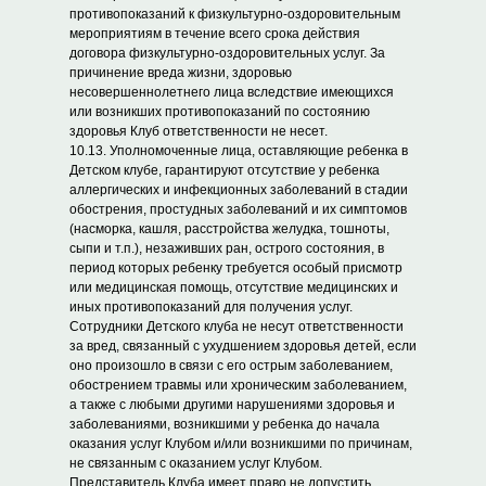
противопоказаний к физкультурно-оздоровительным
мероприятиям в течение всего срока действия
договора физкультурно-оздоровительных услуг. За
причинение вреда жизни, здоровью
несовершеннолетнего лица вследствие имеющихся
или возникших противопоказаний по состоянию
здоровья Клуб ответственности не несет.
10.13. Уполномоченные лица, оставляющие ребенка в
Детском клубе, гарантируют отсутствие у ребенка
аллергических и инфекционных заболеваний в стадии
обострения, простудных заболеваний и их симптомов
(насморка, кашля, расстройства желудка, тошноты,
сыпи и т.п.), незаживших ран, острого состояния, в
период которых ребенку требуется особый присмотр
или медицинская помощь, отсутствие медицинских и
иных противопоказаний для получения услуг.
Сотрудники Детского клуба не несут ответственности
за вред, связанный с ухудшением здоровья детей, если
оно произошло в связи с его острым заболеванием,
обострением травмы или хроническим заболеванием,
а также с любыми другими нарушениями здоровья и
заболеваниями, возникшими у ребенка до начала
оказания услуг Клубом и/или возникшими по причинам,
не связанным с оказанием услуг Клубом.
Представитель Клуба имеет право не допустить