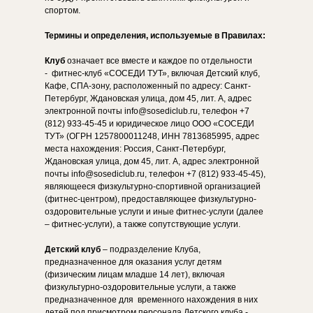
спортом.
Термины и определения, используемые в Правилах:
Клуб
означает все вместе и каждое по отдельности
- фитнес-клуб «СОСЕДИ ТУТ», включая Детский клуб,
Кафе, СПА-зону, расположенный по адресу: Санкт-
Петербург, Ждановская улица, дом 45, лит. А, адрес
электронной почты info@sosediclub.ru, телефон +7
(812) 933-45-45 и юридическое лицо ООО «СОСЕДИ
ТУТ» (ОГРН 1257800011248, ИНН 7813685995, адрес
места нахождения: Россия, Санкт-Петербург,
Ждановская улица, дом 45, лит. А, адрес электронной
почты info@sosediclub.ru, телефон +7 (812) 933-45-45),
являющееся физкультурно-спортивной организацией
(фитнес-центром), предоставляющее физкультурно-
оздоровительные услуги и иные фитнес-услуги (далее
– фитнес-услуги), а также сопутствующие услуги.
Детский клуб
– подразделение Клуба,
предназначенное для оказания услуг детям
(физическим лицам младше 14 лет), включая
физкультурно-оздоровительные услуги, а также
предназначенное для временного нахождения в них
детей под присмотром персонала Детского клуба -