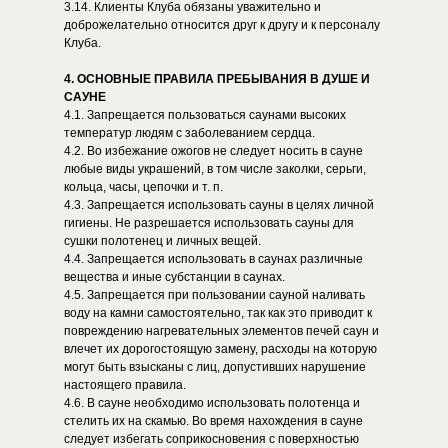
3.14. Клиенты Клуба обязаны уважительно и
доброжелательно относится друг к другу и к персоналу
Клуба.
4. ОСНОВНЫЕ ПРАВИЛА ПРЕБЫВАНИЯ В ДУШЕ И
САУНЕ
4.1. Запрещается пользоваться саунами высоких
температур людям с заболеванием сердца.
4.2. Во избежание ожогов не следует носить в сауне
любые виды украшений, в том числе заколки, серьги,
кольца, часы, цепочки и т. п.
4.3. Запрещается использовать сауны в целях личной
гигиены. Не разрешается использовать сауны для
сушки полотенец и личных вещей.
4.4. Запрещается использовать в саунах различные
вещества и иные субстанции в саунах.
4.5. Запрещается при пользовании сауной наливать
воду на камни самостоятельно, так как это приводит к
повреждению нагревательных элементов печей саун и
влечет их дорогостоящую замену, расходы на которую
могут быть взысканы с лиц, допустивших нарушение
настоящего правила.
4.6. В сауне необходимо использовать полотенца и
стелить их на скамью. Во время нахождения в сауне
следует избегать соприкосновения с поверхностью