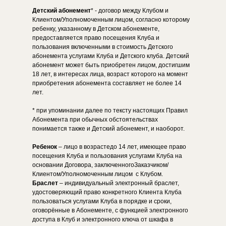
Детский абонемент
* - договор между Клубом и
Клиентом/Уполномоченным лицом, согласно которому
ребенку, указанному в Детском абонементе,
предоставляется право посещения Клуба и
пользования включенными в стоимость Детского
абонемента услугами Клуба и Детского клуба. Детский
абонемент может быть приобретен лицом, достигшим
18 лет, в интересах лица, возраст которого на момент
приобретения абонемента составляет не более 14
лет.
* при упоминании далее по тексту настоящих Правил
Абонемента при обычных обстоятельствах
понимается также и Детский абонемент, и наоборот.
Ребенок
– лицо в возрастедо 14 лет, имеющее право
посещения Клуба и пользования услугами Клуба на
основании Договора, заключенногоЗаказчиком/
Клиентом/Уполномоченным лицом с Клубом.
Браслет
– индивидуальный электронный браслет,
удостоверяющий право конкретного Клиента Клуба
пользоваться услугами Клуба в порядке и сроки,
оговорённые в Абонементе, с функцией электронного
доступа в Клуб и электронного ключа от шкафа в