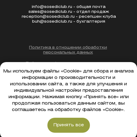
info@sosediclub.ru - общая почта
sales@sosediclub.ru - отдел продаж
reception@sosediclub.ru - ресепшен клуба
buh@sosediclub.ru - бухгалтерия
Политика в отношении обработки
персональных данных
Публичная оферта на оказание услуг
Мы используем файлы «Cookie» для сбора и анализа
Согласие на обработку
информации о производительности и
персональных данных
использовании сайта, а также для улучшения и
индивидуальной настройки предоставления
Правила клуба
информации. Нажимая кнопку «Принять все» или
продолжая пользоваться данным сайтом, вы
соглашаетесь на обработку файлов «Cookie».
ООО "СОСЕДИ ТУТ"
ИНН / КПП
7813685995/781301001
ОГРН
1257800011248,
Дата присвоения ОГРН:10.02.2025
Принять все
посетить клуб